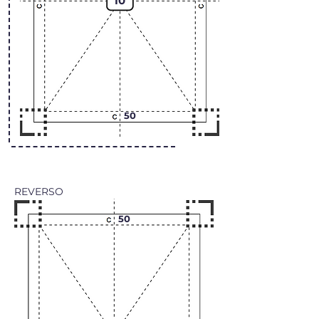
10
50
REVERSO
50