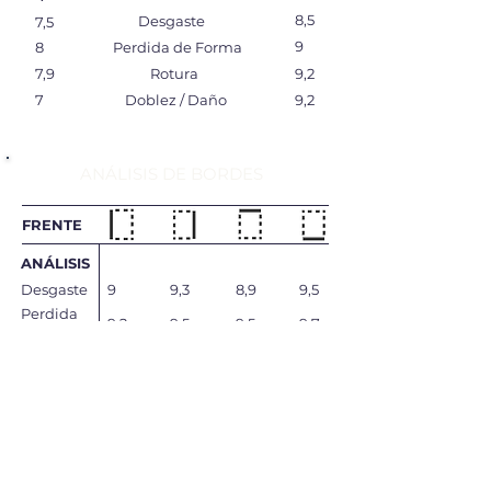
8,5
Desgaste
7,5
9
8
Perdida de Forma
7,9
Rotura
9,2
7
Doblez / Daño
9,2
ANÁLISIS DE BORDES
FRENTE
ANÁLISIS
Desgaste
9
9,3
8,9
9,5
Perdida
9,2
9,5
9,5
9,7
de Forma
Rotura
9,7
9,9
9,7
9,9
Doblez /
9,7
9,9
9,7
9,9
Daño
Total
9,4
9,65
9,45
9,75