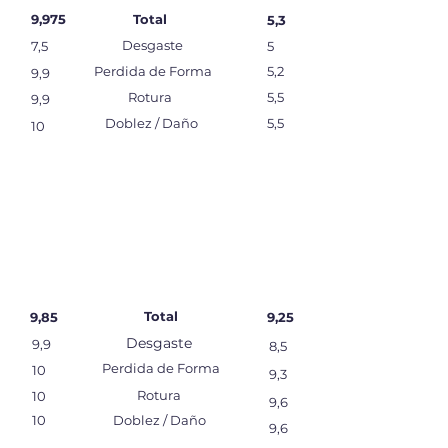
9,975
Total
5,3
Desgaste
7,5
5
Perdida de Forma
5,2
9,9
Rotura
5,5
9,9
Doblez / Daño
5,5
10
Total
9,85
9,25
Desgaste
9,9
8,5
Perdida de Forma
10
9,3
Rotura
10
9,6
10
Doblez / Daño
9,6