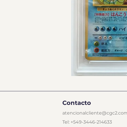
Contacto
atencionalcliente@cgc2.co
Tel: +549-3446-214633