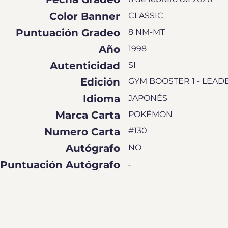
Color Banner
CLASSIC
Puntuación Gradeo
8 NM-MT
Año
1998
Autenticidad
SI
Edición
GYM BOOSTER 1 - LEAD
Idioma
JAPONÉS
Marca Carta
POKÉMON
Numero Carta
#130
Autógrafo
NO
Puntuación Autógrafo
-
MÁGENES DE CARTA