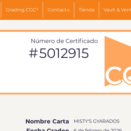
Grading CGC²
Contacto
Tienda
Vault & Ven
Número de Certificado
#
5012915
INFORMACIÓN DE TARJETA
Nombre Carta
MISTY'S GYARADOS
Fecha Gradeo
6 de febrero de 2026