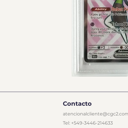
Contacto
atencionalcliente@cgc2.co
Tel: +549-3446-214633