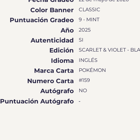
Color Banner
CLASSIC
Puntuación Gradeo
9 - MINT
Año
2025
Autenticidad
SI
Edición
SCARLET & VIOLET - BL
Idioma
INGLÉS
Marca Carta
POKÉMON
Numero Carta
#159
Autógrafo
NO
Puntuación Autógrafo
-
MÁGENES DE CARTA