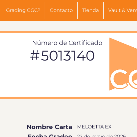
Grading CGC²
Contacto
Tienda
Vault & Ven
Número de Certificado
#
5013140
INFORMACIÓN DE TARJETA
Nombre Carta
MELOETTA EX
Fecha Gradeo
22 de mayo de 2026