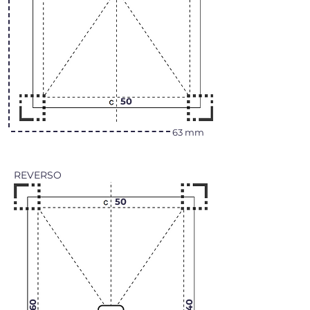
50
63 mm
REVERSO
50
60
40