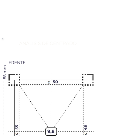
ANÁLISIS DE CENTRADO
FRENTE
88 mm
50
55
45
9,8