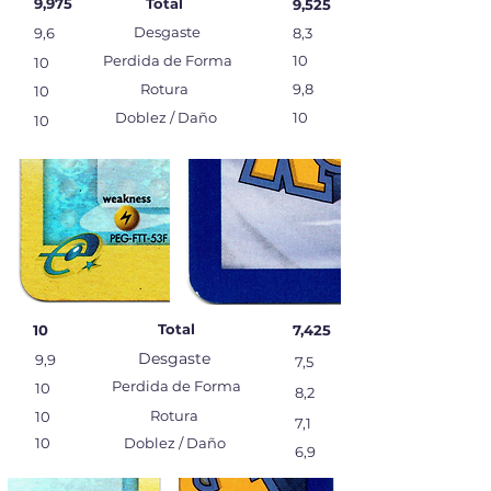
9,975‬
Total
9,525‬
Desgaste
9,6
8,3
Perdida de Forma
10
10
Rotura
9,8
10
Doblez / Daño
10
10
Total
10
7,425‬
Desgaste
9,9
7,5
Perdida de Forma
10
8,2
Rotura
10
7,1
10
Doblez / Daño
6,9