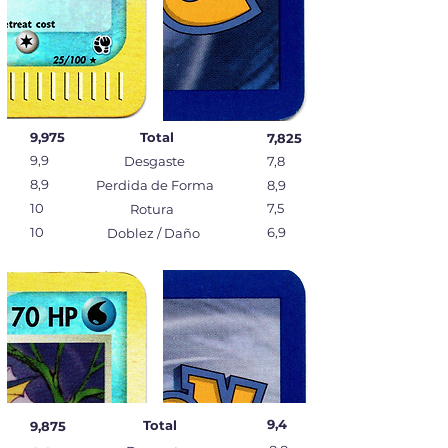
9,975‬
Total
7,825‬
9,9
Desgaste
7,8
8,9
Perdida de Forma
8,9
10
7,5
Rotura
10
6,9
Doblez / Daño
9,4‬
Total
9,875‬