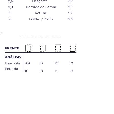
8,8
Desgaste
9,6
9,1
9,9
Perdida de Forma
10
Rotura
9,8
10
Doblez / Daño
9,9
ANÁLISIS DE BORDES
FRENTE
ANÁLISIS
Desgaste
9,9
10
10
10
Perdida
10
10
10
10
de Forma
Rotura
10
9,9
10
10
Doblez /
8,1
9,1
10
10
Daño
Total
9,5
9,75‬
10
10