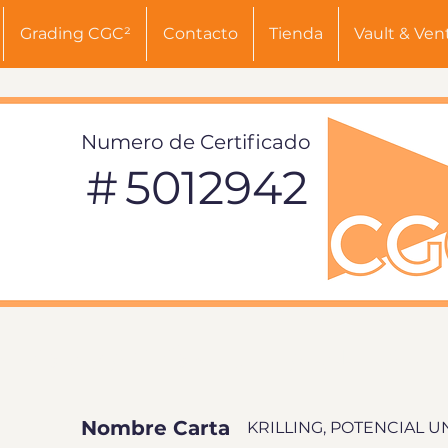
Grading CGC²
Contacto
Tienda
Vault & Ven
Numero de Certificado
#
5012942
INFORMACIÓN DE TARJETA
Nombre Carta
KRILLING, POTENCIAL 