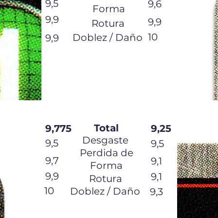
9,5
9,6
Forma
9,9
9,9
Rotura
10
Doblez / Daño
9,9
Total
9,775
9,25
Desgaste
9,5
9,5
Perdida de
9,7
9,1
Forma
9,9
9,1
Rotura
10
Doblez / Daño
9,3