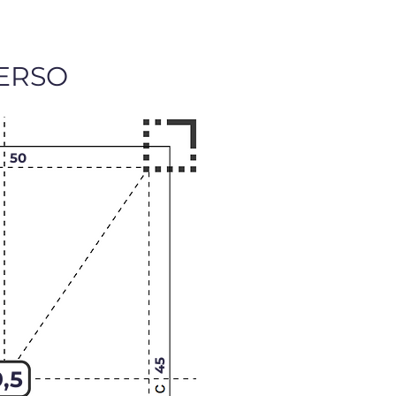
ERSO
50
45
9,5