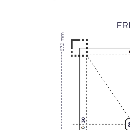
FR
87,9 mm
30