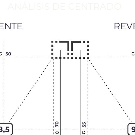
ANÁLISIS DE CENTRADO
ENTE
REV
50
70
55
8,5