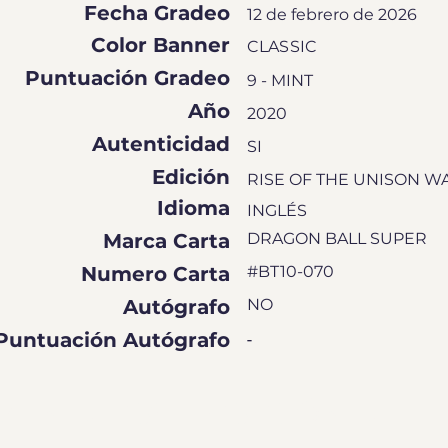
Fecha Gradeo
12 de febrero de 2026
Color Banner
CLASSIC
Puntuación Gradeo
9 - MINT
Año
2020
Autenticidad
SI
Edición
RISE OF THE UNISON W
Idioma
INGLÉS
Marca Carta
DRAGON BALL SUPER
Numero Carta
#BT10-070
Autógrafo
NO
Puntuación Autógrafo
-
EN DE CALIFICACIÓN DE