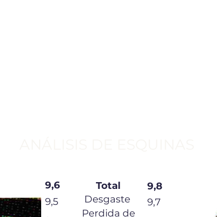
ANÁLISIS DE ESQUINAS
9,6
Total
9,8
Desgaste
9,5
9,7
Perdida de