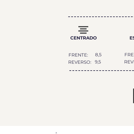
GRA
CENTRADO
E
8,5
FRE
FRENTE:
9,5
REV
REVERSO: