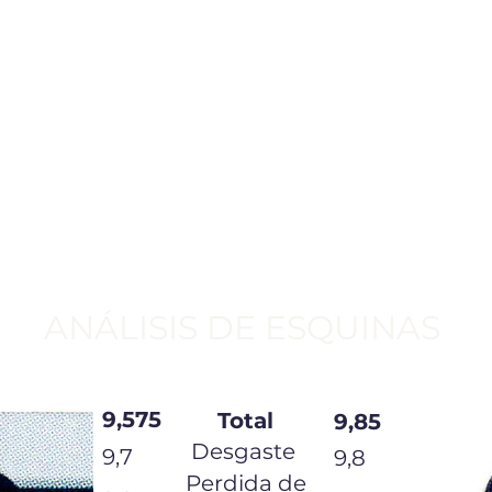
ANÁLISIS DE ESQUINAS
9,575
Total
9,85
Desgaste
9,7
9,8
Perdida de