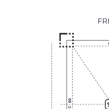
FR
50