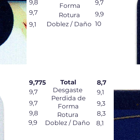
9,8
9,7
Forma
9,7
9,9
Rotura
10
Doblez / Daño
9,1
Total
9,775
8,7
Desgaste
9,7
9,1
Perdida de
9,7
9,3
Forma
9,8
8,3
Rotura
9,9
Doblez / Daño
8,1