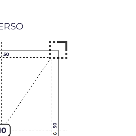
ERSO
50
50
10