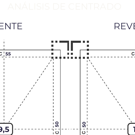
ANÁLISIS DE CENTRADO
ENTE
REV
55
50
50
9,5