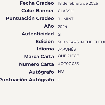
Fecha Gradeo
18 de febrero de 2026
Color Banner
CLASSIC
Puntuación Gradeo
9 - MINT
Año
2024
Autenticidad
SI
Edición
500 YEARS IN THE FUTU
Idioma
JAPONÉS
Marca Carta
ONE PIECE
Numero Carta
#OP07-053
Autógrafo
NO
Puntuación Autógrafo
-
EN DE CALIFICACIÓN DE