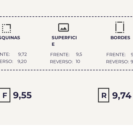
DEO
SQUINAS
SUPERFICI
BORDES
E
NTE:
9,72
9,5
FRENTE:
FRENTE:
9
ERSO:
9,20
10
REVERSO:
REVERSO:
9
9,55
9,74
F
9,65
R