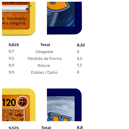
9,825
Total
8,32
9,7
Desgaste
9
9,5
Perdida de Forma
9,5
9,9
7,3
Rotura
9,9
8
Doblez / Daño
8,8
Total
9,525