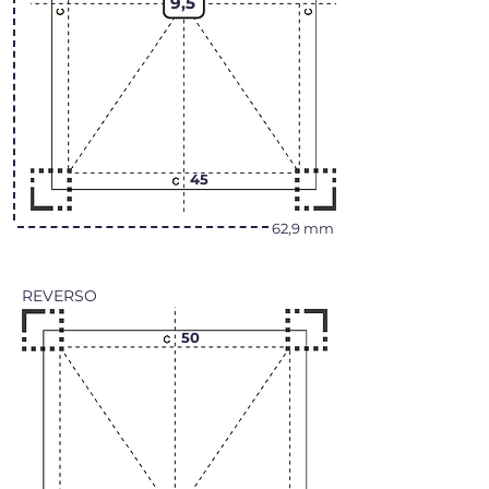
9,5
45
62,9 mm
REVERSO
50