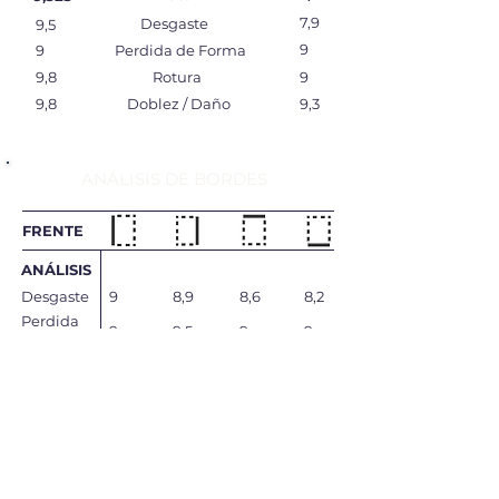
7,9
Desgaste
9,5
9
9
Perdida de Forma
9,8
Rotura
9
9,8
Doblez / Daño
9,3
ANÁLISIS DE BORDES
FRENTE
ANÁLISIS
Desgaste
9
8,9
8,6
8,2
Perdida
9
9,5
9
9
de Forma
Rotura
8,2
9,6
8
9,6
Doblez /
8,6
9,6
8,3
9,6
Daño
Total
8,7
9,4
8,475
9,1