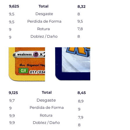
9,625
Total
8,32
Desgaste
9,5
8
Perdida de Forma
9,5
9,5
Rotura
7,8
9
Doblez / Daño
8
9
Total
9,125
8,45
Desgaste
9,7
8,9
Perdida de Forma
9
9
Rotura
9,9
7,9
9,9
Doblez / Daño
8