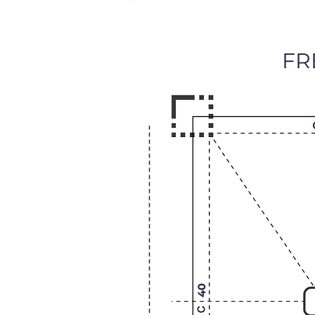
FR
40