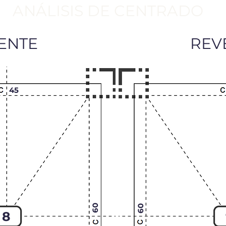
ANÁLISIS DE CENTRADO
ENTE
REV
45
60
60
8