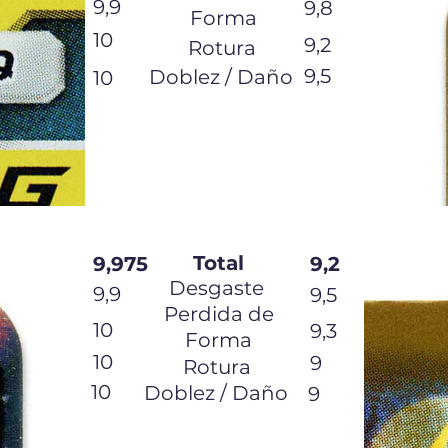
9,9
9,8
Forma
10
9,2
Rotura
9,5
Doblez / Daño
10
Total
9,975
9,2
Desgaste
9,9
9,5
Perdida de
10
9,3
Forma
10
9
Rotura
10
Doblez / Daño
9