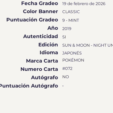
Fecha Gradeo
19 de febrero de 2026
Color Banner
CLASSIC
Puntuación Gradeo
9 - MINT
Año
2019
Autenticidad
SI
Edición
SUN & MOON - NIGHT U
Idioma
JAPONÉS
Marca Carta
POKÉMON
Numero Carta
#072
Autógrafo
NO
Puntuación Autógrafo
-
EN DE CALIFICACIÓN DE