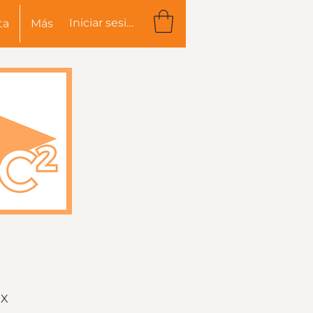
Iniciar sesión
ta
Más
GX