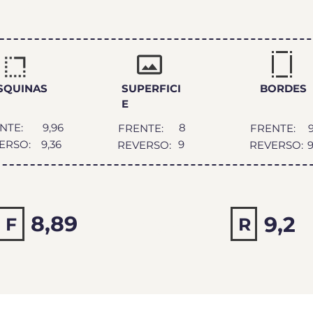
DEO
SQUINAS
SUPERFICI
BORDES
E
NTE:
9,96
8
FRENTE:
FRENTE:
ERSO:
9,36
9
REVERSO:
REVERSO:
9
8,89
9,2
F
9,04
R