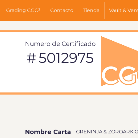
Grading CGC²
Contacto
Tienda
Vault & Ven
Numero de Certificado
#
5012975
INFORMACIÓN DE TARJETA
Nombre Carta
GRENINJA & ZOROARK 