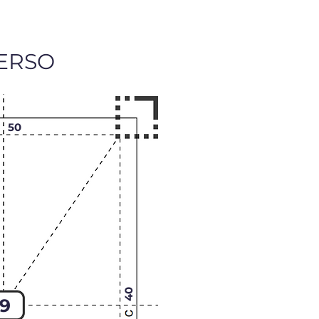
ERSO
50
40
9