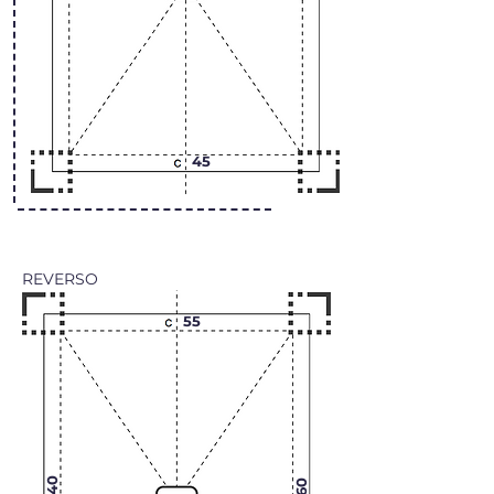
45
REVERSO
55
40
60