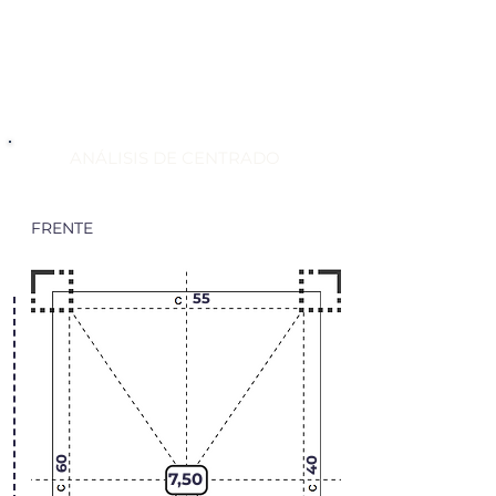
ANÁLISIS DE CENTRADO
FRENTE
55
60
40
7,50