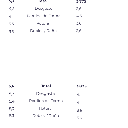
5,3
Total
3,775
Desgaste
4,5
3,6
Perdida de Forma
4,3
4
Rotura
3,6
3,5
Doblez / Daño
3,6
3,5
Total
3,6
3,825
Desgaste
5,2
4,1
Perdida de Forma
5,4
4
Rotura
5,3
3,6
5,3
Doblez / Daño
3,6