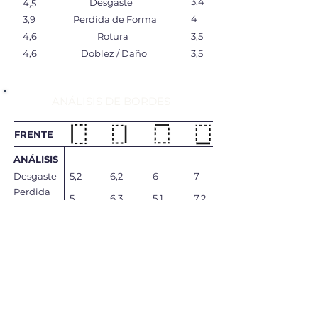
3,4
Desgaste
4,5
4
3,9
Perdida de Forma
4,6
Rotura
3,5
4,6
Doblez / Daño
3,5
ANÁLISIS DE BORDES
FRENTE
ANÁLISIS
Desgaste
5,2
6,2
6
7
Perdida
5
6,3
5,1
7,2
de Forma
Rotura
5,1
6,7
5
7,2
Doblez /
5,1
6,7
5
7,2
Daño
Total
5,1
6,475
5,275
7,15