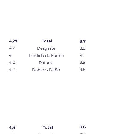
4,27
Total
3,7
4,7
Desgaste
3,8
4
Perdida de Forma
4
4,2
3,5
Rotura
4,2
3,6
Doblez / Daño
3,6
Total
4,4