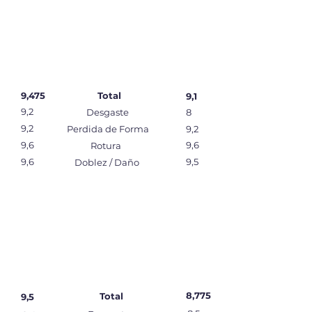
9,475
Total
9,1
9,2
Desgaste
8
9,2
Perdida de Forma
9,2
9,6
9,6
Rotura
9,6
9,5
Doblez / Daño
8,775
Total
9,5