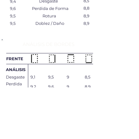
8,5
Desgaste
9,4
8,8
9,6
Perdida de Forma
9,5
Rotura
8,9
9,5
Doblez / Daño
8,9
ANÁLISIS DE BORDES
FRENTE
ANÁLISIS
Desgaste
9,1
9,5
9
8,5
Perdida
9,2
9,6
9
8,9
de Forma
Rotura
9
9,7
8,9
9
Doblez /
9
9,7
8,9
9
Daño
Total
9,075
9,625
8,95
8,85