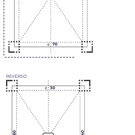
70
REVERSO
30
60
40