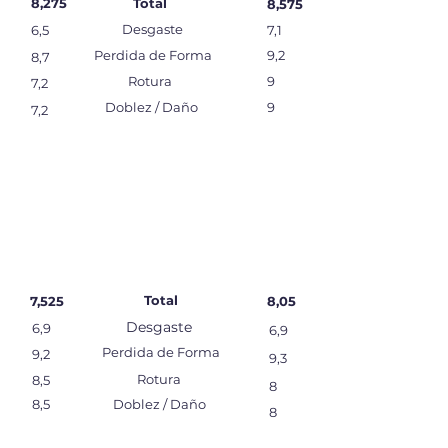
8,275
Total
8,575
Desgaste
6,5
7,1
Perdida de Forma
9,2
8,7
Rotura
9
7,2
Doblez / Daño
9
7,2
Total
7,525
8,05
Desgaste
6,9
6,9
Perdida de Forma
9,2
9,3
Rotura
8,5
8
8,5
Doblez / Daño
8