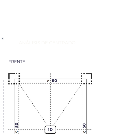
ANÁLISIS DE CENTRADO
FRENTE
50
50
50
10