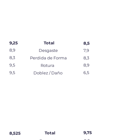
9,25
Total
8,5
8,9
Desgaste
7,9
8,3
Perdida de Forma
8,3
9,5
8,9
Rotura
9,5
6,5
Doblez / Daño
9,75
Total
8,525