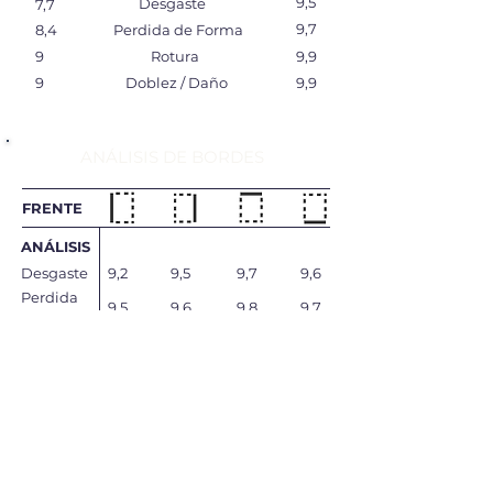
9,5
Desgaste
7,7
9,7
8,4
Perdida de Forma
9
Rotura
9,9
9
Doblez / Daño
9,9
ANÁLISIS DE BORDES
FRENTE
ANÁLISIS
Desgaste
9,2
9,5
9,7
9,6
Perdida
9,5
9,6
9,8
9,7
de Forma
Rotura
9,6
9,7
9,9
9,8
Doblez /
9,6
9,7
9,9
9,8
Daño
Total
9,475
9,625
9,825
9,725