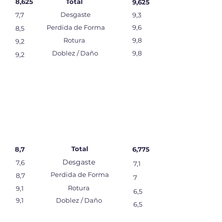
8,625
Total
9,625
Desgaste
7,7
9,3
Perdida de Forma
9,6
8,5
Rotura
9,8
9,2
Doblez / Daño
9,8
9,2
Total
8,7
6,775
Desgaste
7,6
7,1
Perdida de Forma
8,7
7
Rotura
9,1
6,5
9,1
Doblez / Daño
6,5