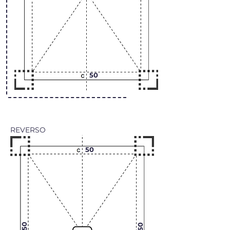
50
REVERSO
50
50
50